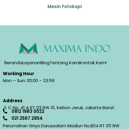
Mesin Fotokopi
Beranda
Layanan
Blog
Tentang Kami
Kontak Kami
Working Hour
Mon – Sun: 00:00 – 23:59
Address
Jl. C No. 41 A RT 03 RW 01, Kebon Jeruk, Jakarta Barat
0812 1983 0022
021 2567 2854​
Perumahan Griya Darussalam Madiun No.B04 RT 011 RW