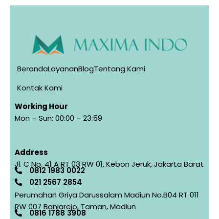
Beranda
Layanan
Blog
Tentang Kami
Kontak Kami
Working Hour
Mon – Sun: 00:00 – 23:59
Address
Jl. C No. 41 A RT 03 RW 01, Kebon Jeruk, Jakarta Barat
0812 1983 0022
021 2567 2854​
Perumahan Griya Darussalam Madiun No.B04 RT 011
RW 007 Banjarejo, Taman, Madiun
0816 1788 3908