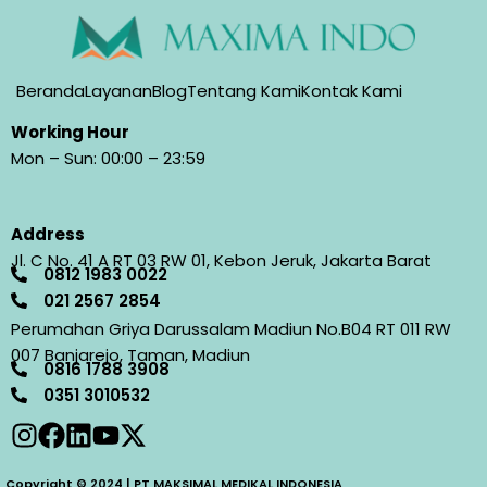
Beranda
Layanan
Blog
Tentang Kami
Kontak Kami
Working Hour
Mon – Sun: 00:00 – 23:59
Address
Jl. C No. 41 A RT 03 RW 01, Kebon Jeruk, Jakarta Barat
0812 1983 0022
021 2567 2854​
Perumahan Griya Darussalam Madiun No.B04 RT 011 RW
007 Banjarejo, Taman, Madiun
0816 1788 3908
0351 3010532​
Copyright © 2024 | PT MAKSIMAL MEDIKAL INDONESIA